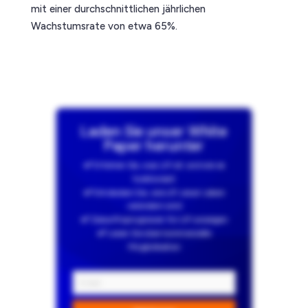
mit einer durchschnittlichen jährlichen
Wachstumsrate von etwa 65%.
Laden Sie unser White
Paper herunter
Erfahren Sie, was LiFi ist und wie es
funktioniert
Entdecken Sie, wie LiFi unser Leben
verändern wird
Zukunftsprognosen für LiFi anzeigen
Lesen Sie über kommerzielle
Möglichkeiten