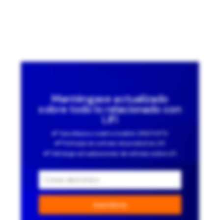
Manténgase actualizado
sobre todo lo relacionado con
LiFi
Suscríbase a nuestro boletín GRATUITO
Participe en sorteos de productos LiFi
Obtenga actualizaciones de noticias sobre LiFi
Suscribirse