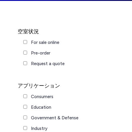
空室状況
For sale online
Pre-order
Request a quote
アプリケーション
Consumers
Education
Government & Defense
Industry