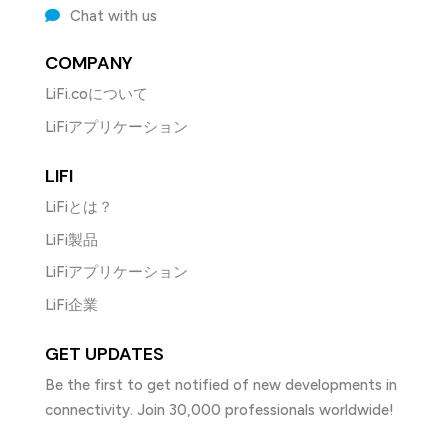
Chat with us
COMPANY
LiFi.coについて
LiFiアプリケーション
LIFI
LiFiとは？
LiFi製品
LiFiアプリケーション
LiFi企業
GET UPDATES
Be the first to get notified of new developments in
connectivity. Join 30,000 professionals worldwide!